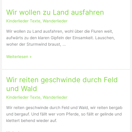
Wir wollen zu Land ausfahren
Kinderlieder Texte
,
Wanderlieder
Wir wollen zu Land ausfahren, wohl über die Fluren weit,
aufwärts zu den klaren Gipfeln der Einsamkeit. Lauschen,
woher der Sturmwind braust, …
W
Weiterlesen »
i
r
w
Wir reiten geschwinde durch Feld
o
und Wald
l
l
Kinderlieder Texte
,
Wanderlieder
e
Wir reiten geschwinde durch Feld und Wald, wir reiten bergab
n
und bergauf. Und fällt wer vom Pferde, so fällt er gelinde und
z
klettert behend wieder auf.
u
L