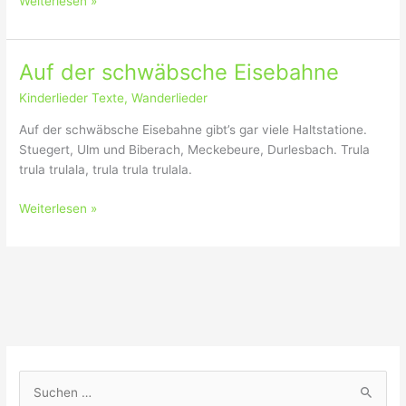
Weiterlesen »
i
u
s
s
t
g
Auf der schwäbsche Eisebahne
d
r
e
Kinderlieder Texte
,
Wanderlieder
a
s
u
Auf der schwäbsche Eisebahne gibt’s gar viele Haltstatione.
M
e
Stuegert, Ulm und Biberach, Meckebeure, Durlesbach. Trula
ü
r
trula trulala, trula trula trulala.
l
S
l
t
A
Weiterlesen »
e
ä
u
r
d
f
s
t
d
L
e
e
u
M
r
s
a
s
t
u
c
e
h
r
S
w
n
u