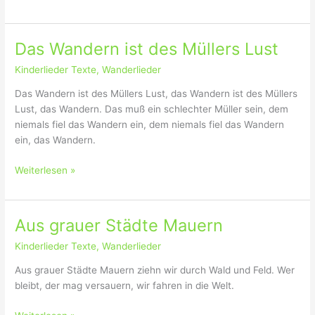
t
m
r
e
F
c
n
r
h
Das Wandern ist des Müllers Lust
F
ü
F
a
Kinderlieder Texte
,
Wanderlieder
h
e
h
t
l
Das Wandern ist des Müllers Lust, das Wandern ist des Müllers
n
a
d
Lust, das Wandern. Das muß ein schlechter Müller sein, dem
e
u
u
niemals fiel das Wandern ein, dem niemals fiel das Wandern
n
z
n
ein, das Wandern.
w
u
d
e
B
W
D
Weiterlesen »
h
e
a
a
e
r
l
s
n
g
d
W
Aus grauer Städte Mauern
e
a
Kinderlieder Texte
,
Wanderlieder
n
d
Aus grauer Städte Mauern ziehn wir durch Wald und Feld. Wer
e
bleibt, der mag versauern, wir fahren in die Welt.
r
n
A