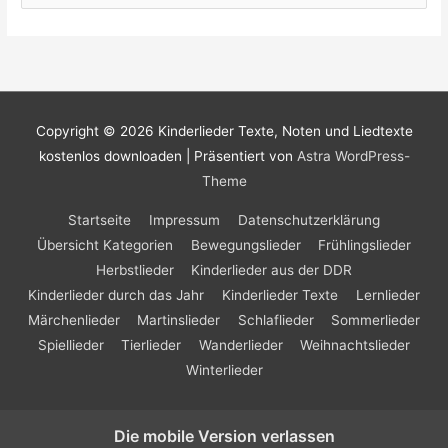
ä
b
c
s
h
c
e
h
n
e
Copyright © 2026
Kinderlieder Texte, Noten und Liedtexte
E
n
i
kostenlos downloaden
| Präsentiert von
Astra WordPress-
a
s
Theme
c
e
h
Startseite
Impressum
Datenschutzerklärung
b
a
:
Übersicht Kategorien
Bewegungslieder
Frühlingslieder
h
Herbstlieder
Kinderlieder aus der DDR
n
Kinderlieder durch das Jahr
Kinderlieder Texte
Lernlieder
e
Märchenlieder
Martinslieder
Schlaflieder
Sommerlieder
Spiellieder
Tierlieder
Wanderlieder
Weihnachtslieder
Winterlieder
Die mobile Version verlassen