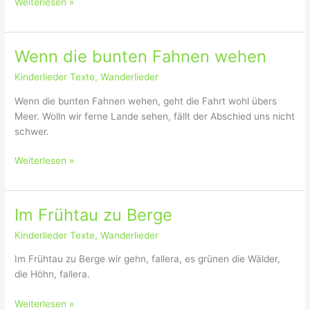
W
Weiterlesen »
a
i
n
r
d
r
a
Wenn die bunten Fahnen wehen
e
u
Kinderlieder Texte
,
Wanderlieder
i
s
t
f
Wenn die bunten Fahnen wehen, geht die Fahrt wohl übers
e
a
Meer. Wolln wir ferne Lande sehen, fällt der Abschied uns nicht
n
h
schwer.
g
r
e
e
W
Weiterlesen »
s
n
e
c
n
h
n
Im Frühtau zu Berge
w
d
i
Kinderlieder Texte
,
Wanderlieder
i
n
e
Im Frühtau zu Berge wir gehn, fallera, es grünen die Wälder,
d
b
die Höhn, fallera.
e
u
d
n
I
Weiterlesen »
u