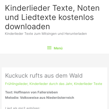
Zum
Kinderlieder Texte, Noten
Inhalt
springen
und Liedtexte kostenlos
downloaden
Kinderlieder Texte zum Mitsingen und Herunterladen
Menü
Menü
Kuckuck rufts aus dem Wald
Frühlingslieder
,
Kinderlieder durch das Jahr
,
Kinderlieder Texte
Text: Hoffmann von Fallersleben
Melodie: Volksweise aus Niederösterreich
Lied als mp3 anhören: