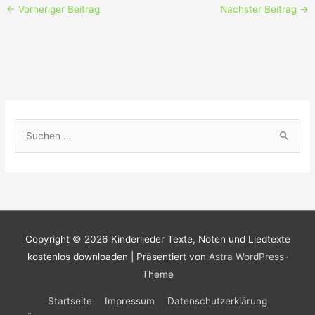
←
Vorheriger Beitrag
Nächster Beitrag
→
S
u
c
h
e
n
Copyright © 2026
Kinderlieder Texte, Noten und Liedtexte
n
kostenlos downloaden
| Präsentiert von
Astra WordPress-
a
Theme
c
h
Startseite
Impressum
Datenschutzerklärung