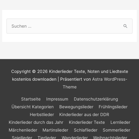
S
u
c
h
e
n
Copyright © 2026
Kinderlieder Texte, Noten und Liedtexte
n
kostenlos downloaden
| Präsentiert von
Astra WordPress-
a
Theme
c
h
Startseite
Impressum
Datenschutzerklärung
:
Übersicht Kategorien
Bewegungslieder
Frühlingslieder
Herbstlieder
Kinderlieder aus der DDR
Kinderlieder durch das Jahr
Kinderlieder Texte
Lernlieder
Märchenlieder
Martinslieder
Schlaflieder
Sommerlieder
Spiellieder
Tierlieder
Wanderlieder
Weihnachtslieder