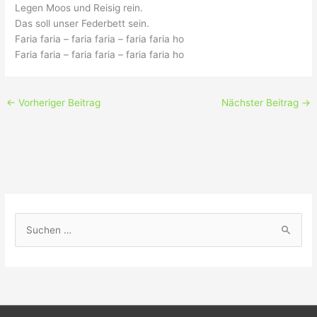
Legen Moos und Reisig rein.
Das soll unser Federbett sein.
Faria faria – faria faria – faria faria ho
Faria faria – faria faria – faria faria ho
←
Vorheriger Beitrag
Nächster Beitrag
→
S
u
c
h
e