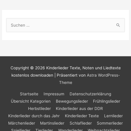
S
u
c
h
e
n
Copyright © 2026
Kinderlieder Texte, Noten und Liedtexte
n
kostenlos downloaden
| Präsentiert von
Astra WordPress-
a
Theme
c
h
Startseite
Impressum
Datenschutzerklärung
:
Übersicht Kategorien
Bewegungslieder
Frühlingslieder
Herbstlieder
Kinderlieder aus der DDR
Kinderlieder durch das Jahr
Kinderlieder Texte
Lernlieder
Märchenlieder
Martinslieder
Schlaflieder
Sommerlieder
Spiellieder
Tierlieder
Wanderlieder
Weihnachtslieder